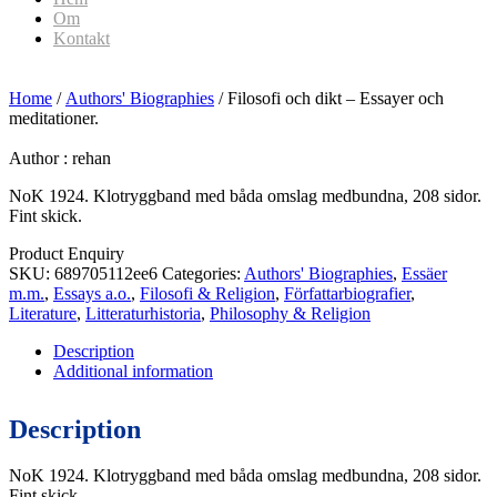
Om
Kontakt
Home
/
Authors' Biographies
/ Filosofi och dikt – Essayer och
meditationer.
Author :
rehan
NoK 1924. Klotryggband med båda omslag medbundna, 208 sidor.
Fint skick.
Product Enquiry
SKU:
689705112ee6
Categories:
Authors' Biographies
,
Essäer
m.m.
,
Essays a.o.
,
Filosofi & Religion
,
Författarbiografier
,
Literature
,
Litteraturhistoria
,
Philosophy & Religion
Description
Additional information
Description
NoK 1924. Klotryggband med båda omslag medbundna, 208 sidor.
Fint skick.