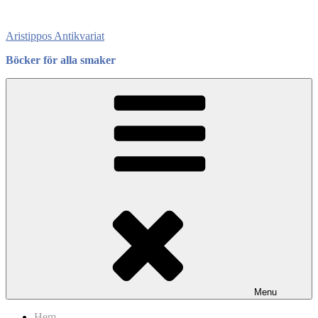
Skip
to
Aristippos Antikvariat
content
Böcker för alla smaker
Menu
Hem