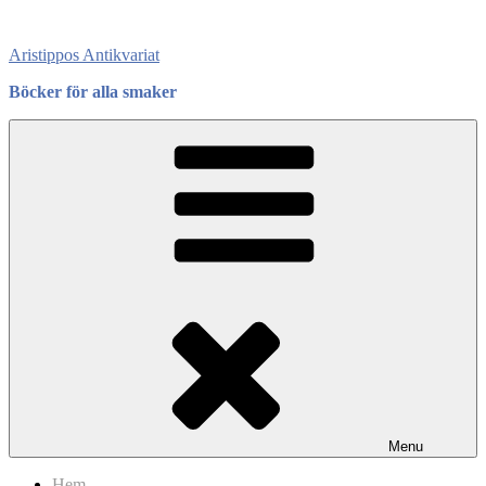
Skip
to
Aristippos Antikvariat
content
Böcker för alla smaker
Menu
Hem